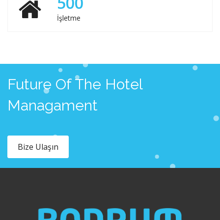
500
İşletme
Future Of The Hotel
Managament
Bize Ulaşın