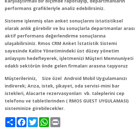
karşılaştırmalı bir biçimde raporlayıp, departmanların
performans grafikleriyle analiz edebilirsiniz.
Sisteme işlenmiş olan anket sonuçlarını istatistiksel
olarak anlık görebilir ve bu sonuçlarla departmanlar arası
aktif performans değerlendirme sonuçlarına
ulaşabilirsiniz. Rmos CRM Anket İstatistik Sistemi
sayesinde Kalite Yönetimindeki üst düzey yönetim
anlayışını hedefleyerek, işletmenizi Müşteri Memnuniyeti
odaklı sektörün önde gelen firmaları arasına taşıyoruz
Müşterileriniz, Size özel Android Mobil Uygulamanızı
indirerek; Arıza, istek, şikayet, oda servisi-mini bar
istekleri, Alacarte rezervasyonları vb. taleplerini cep
telefonu ve tabletlerinden ( RMOS GUEST UYGULAMASI)
sisteminize girebilecekler.
Share
Facebook
Twitter
WhatsApp
Print