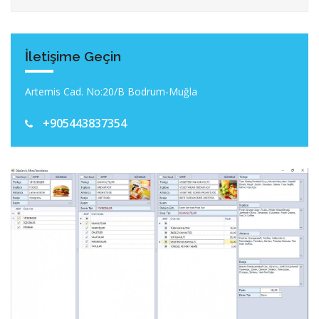
İletişime Geçin
Artemis Cad. No:20/B Bodrum-Muğla
+905443837354