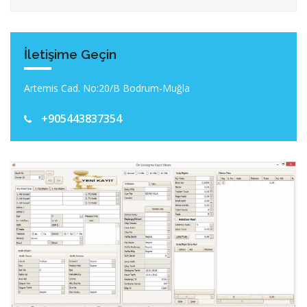
İletişime Geçin
Artemis Cad. No:20/B Bodrum-Muğla
+905443837354